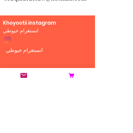
Khoyootii instagram
انستغرام خيوطي
انستغرام خيوطي
Our Story .. قصتنا
Contact .. للتواصل
Shipping & Returns ..
التوصيل
Store Policy .. اتفاقنا معكم