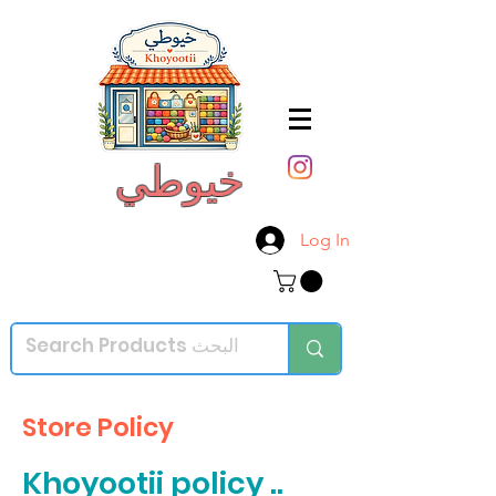
خيوطي
Log In
Store Policy
Khoyootii policy ..