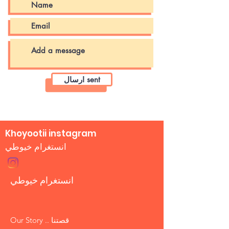
ارسال sent
Khoyootii instagram
انستغرام خيوطي
انستغرام خيوطي
Our Story .. قصتنا